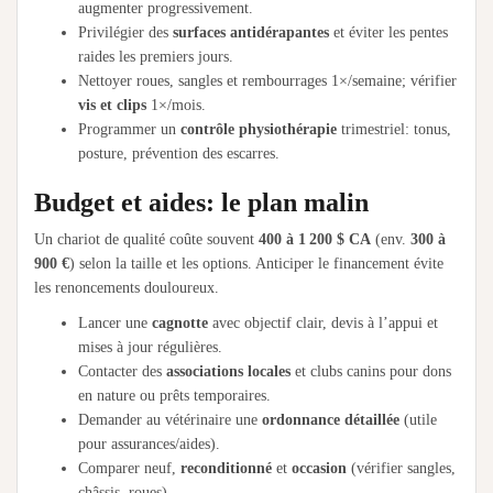
augmenter progressivement.
Privilégier des
surfaces antidérapantes
et éviter les pentes
raides les premiers jours.
Nettoyer roues, sangles et rembourrages 1×/semaine; vérifier
vis et clips
1×/mois.
Programmer un
contrôle physiothérapie
trimestriel: tonus,
posture, prévention des escarres.
Budget et aides: le plan malin
Un chariot de qualité coûte souvent
400 à 1 200 $ CA
(env.
300 à
900 €
) selon la taille et les options. Anticiper le financement évite
les renoncements douloureux.
Lancer une
cagnotte
avec objectif clair, devis à l’appui et
mises à jour régulières.
Contacter des
associations locales
et clubs canins pour dons
en nature ou prêts temporaires.
Demander au vétérinaire une
ordonnance détaillée
(utile
pour assurances/aides).
Comparer neuf,
reconditionné
et
occasion
(vérifier sangles,
châssis, roues).