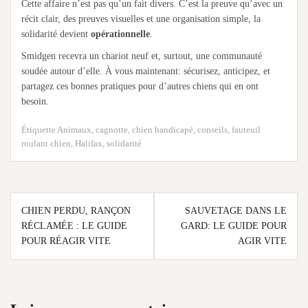
Cette affaire n’est pas qu’un fait divers. C’est la preuve qu’avec un
récit clair, des preuves visuelles et une organisation simple, la
solidarité devient
opérationnelle
.
Smidgen recevra un chariot neuf et, surtout, une communauté
soudée autour d’elle. À vous maintenant: sécurisez, anticipez, et
partagez ces bonnes pratiques pour d’autres chiens qui en ont
besoin.
Étiquette
Animaux
,
cagnotte
,
chien handicapé
,
conseils
,
fauteuil
roulant chien
,
Halifax
,
solidarité
Navigation
CHIEN PERDU, RANÇON
SAUVETAGE DANS LE
de
RÉCLAMÉE : LE GUIDE
GARD: LE GUIDE POUR
POUR RÉAGIR VITE
AGIR VITE
l’article