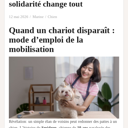
solidarité change tout
12 mai 2026
Marine
Chien
Quand un chariot disparaît :
mode d’emploi de la
mobilisation
Révélation: un simple élan de voisins peut redonner des pattes à un
chien. L’histoire de
Smidgen
, chienne de
10 ans
paralysée des