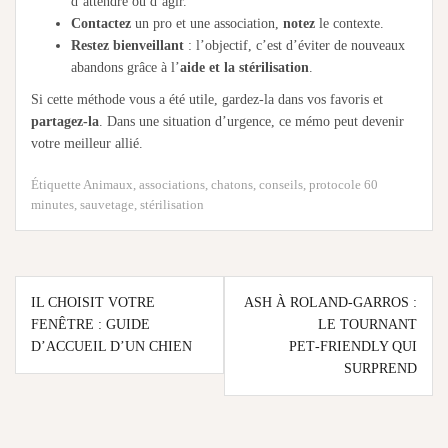
d’attendre ou d’agir.
Contactez
un pro et une association,
notez
le contexte.
Restez bienveillant
: l’objectif, c’est d’éviter de nouveaux
abandons grâce à l’
aide et la stérilisation
.
Si cette méthode vous a été utile, gardez-la dans vos favoris et
partagez-la
. Dans une situation d’urgence, ce mémo peut devenir
votre meilleur allié.
Étiquette
Animaux
,
associations
,
chatons
,
conseils
,
protocole 60
minutes
,
sauvetage
,
stérilisation
Navigation
IL CHOISIT VOTRE
ASH À ROLAND‑GARROS :
de
FENÊTRE : GUIDE
LE TOURNANT
D’ACCUEIL D’UN CHIEN
PET‑FRIENDLY QUI
l’article
SURPREND