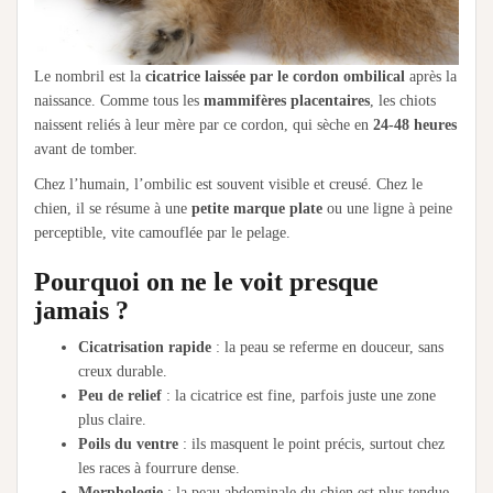
Le nombril est la
cicatrice laissée par le cordon ombilical
après la
naissance. Comme tous les
mammifères placentaires
, les chiots
naissent reliés à leur mère par ce cordon, qui sèche en
24-48 heures
avant de tomber.
Chez l’humain, l’ombilic est souvent visible et creusé. Chez le
chien, il se résume à une
petite marque plate
ou une ligne à peine
perceptible, vite camouflée par le pelage.
Pourquoi on ne le voit presque
jamais ?
Cicatrisation rapide
: la peau se referme en douceur, sans
creux durable.
Peu de relief
: la cicatrice est fine, parfois juste une zone
plus claire.
Poils du ventre
: ils masquent le point précis, surtout chez
les races à fourrure dense.
Morphologie
: la peau abdominale du chien est plus tendue