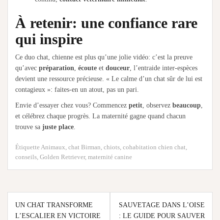
À retenir: une confiance rare
qui inspire
Ce duo chat, chienne est plus qu’une jolie vidéo: c’est la preuve
qu’avec
préparation
,
écoute
et
douceur
, l’entraide inter-espèces
devient une ressource précieuse. « Le calme d’un chat sûr de lui est
contagieux »: faites-en un atout, pas un pari.
Envie d’essayer chez vous? Commencez
petit
, observez
beaucoup
,
et célébrez chaque progrès. La maternité gagne quand chacun
trouve sa
juste place
.
Étiquette
Animaux
,
chat Birman
,
chiots
,
cohabitation chien chat
,
conseils
,
Golden Retriever
,
maternité canine
Navigation
UN CHAT TRANSFORME
SAUVETAGE DANS L’OISE
de
L’ESCALIER EN VICTOIRE
: LE GUIDE POUR SAUVER