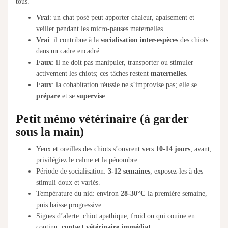
tous.
Vrai
: un chat posé peut apporter chaleur, apaisement et
veiller pendant les micro-pauses maternelles.
Vrai
: il contribue à la
socialisation inter-espèces
des chiots
dans un cadre encadré.
Faux
: il ne doit pas manipuler, transporter ou stimuler
activement les chiots; ces tâches restent
maternelles
.
Faux
: la cohabitation réussie ne s’improvise pas; elle se
prépare
et se
supervise
.
Petit mémo vétérinaire (à garder
sous la main)
Yeux et oreilles des chiots s’ouvrent vers
10-14 jours
; avant,
privilégiez le calme et la pénombre.
Période de socialisation:
3-12 semaines
; exposez-les à des
stimuli doux et variés.
Température du nid: environ
28-30°C
la première semaine,
puis baisse progressive.
Signes d’alerte: chiot apathique, froid ou qui couine en
continu;
contact vétérinaire immédiat
.