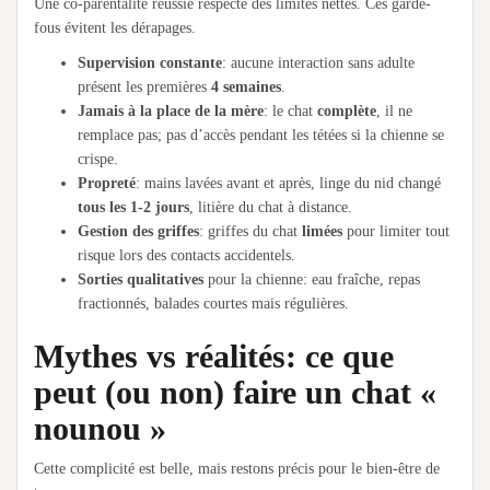
Une co-parentalité réussie respecte des limites nettes. Ces garde-
fous évitent les dérapages.
Supervision constante
: aucune interaction sans adulte
présent les premières
4 semaines
.
Jamais à la place de la mère
: le chat
complète
, il ne
remplace pas; pas d’accès pendant les tétées si la chienne se
crispe.
Propreté
: mains lavées avant et après, linge du nid changé
tous les 1-2 jours
, litière du chat à distance.
Gestion des griffes
: griffes du chat
limées
pour limiter tout
risque lors des contacts accidentels.
Sorties qualitatives
pour la chienne: eau fraîche, repas
fractionnés, balades courtes mais régulières.
Mythes vs réalités: ce que
peut (ou non) faire un chat «
nounou »
Cette complicité est belle, mais restons précis pour le bien-être de